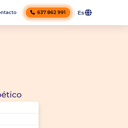
Es
ntacto
637 862 991
ético